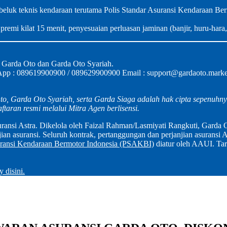
luk teknis kendaraan terutama Polis Standar Asuransi Kendaraan B
premi kilat 15 menit, penyesuaian perluasan jaminan (banjir, huru-hara, 
l Garda Oto dan Garda Oto Syariah.
App : 089619900900 / 089629900900 Email : support@gardaoto.marketin
o, Garda Oto Syariah, serta Garda Siaga adalah hak cipta sepenuhny
ftaran resmi melalui Mitra Agen berlisensi.
ransi Astra. Dikelola oleh Faizal Rahman/Lasmiyati Rangkuti, Garda O
 asuransi. Seluruh kontrak, pertanggungan dan perjanjian asuransi An
uransi Kendaraan Bermotor Indonesia (PSAKBI)
diatur oleh AAUI. Tar
 disini.