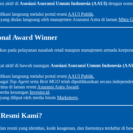
si aktif di
Asosiasi Asuransi Umum Indonesia (AAUI)
dengan nomor 
ifikasi langsung melalui portal resmi
AAUI Publik
.
yang diulas langsung oleh manajemen Asuransi Astra di laman
Mitra G
ional Award Winner
fokus pada pelayanan nasabah retail maupun manajemen armada korporat
ikat aktif di bawah naungan
Asosiasi Asuransi Umum Indonesia (AA
ifikasi langsung melalui portal resmi
AAUI Publik.
bagai
Top Agent
serta
Best MGO
telah dipublikasikan secara independe
rima di laman resmi
Asuransi Astra Award
.
l berita keuangan
Investor.id
.
 yang diliput oleh media bisnis
Marketeers
.
a Resmi Kami?
lan resmi yang identitas, kode keagenan, dan lisensinya terdaftar di ba