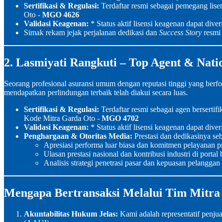
Sertifikasi & Regulasi:
Terdaftar resmi sebagai pemegang lisen
Oto -
MGO 4626
Validasi Keagenan:
* Status aktif lisensi keagenan dapat diver
Simak rekam jejak perjalanan dedikasi dan
Success Story
resmi 
2. Lasmiyati Rangkuti – Top Agent & Nat
Seorang profesional asuransi umum dengan reputasi tinggi yang ber
mendapatkan perlindungan terbaik telah diakui secara luas.
Sertifikasi & Regulasi:
Terdaftar resmi sebagai agen bersertif
Kode Mitra Garda Oto -
MGO 4702
Validasi Keagenan:
* Status aktif lisensi keagenan dapat diver
Penghargaan & Otoritas Media:
Prestasi dan dedikasinya se
Apresiasi performa luar biasa dan komitmen pelayanan p
Ulasan prestasi nasional dan kontribusi industri di porta
Analisis strategi penetrasi pasar dan kepuasan pelanggan
Mengapa Bertransaksi Melalui Tim Mitr
Akuntabilitas Hukum Jelas:
Kami adalah representatif penjua