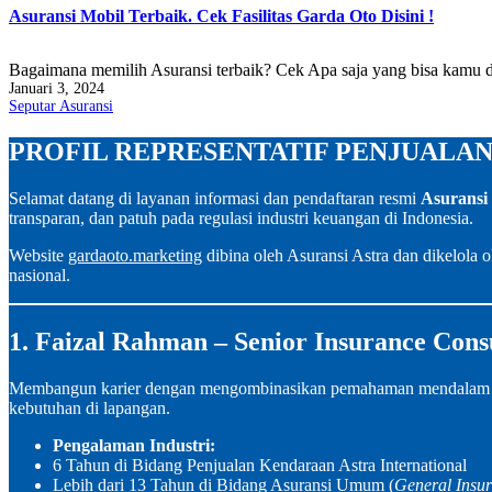
Asuransi Mobil Terbaik. Cek Fasilitas Garda Oto Disini !
Bagaimana memilih Asuransi terbaik? Cek Apa saja yang bisa kamu d
Diterbitkan
Januari 3, 2024
Dikategorikan
Seputar Asuransi
dalam
PROFIL REPRESENTATIF PENJUALAN
Selamat datang di layanan informasi dan pendaftaran resmi
Asuransi
transparan, dan patuh pada regulasi industri keuangan di Indonesia.
Website
gardaoto.marketing
dibina oleh Asuransi Astra dan dikelola o
nasional.
1. Faizal Rahman – Senior Insurance Cons
Membangun karier dengan mengombinasikan pemahaman mendalam tenta
kebutuhan di lapangan.
Pengalaman Industri:
6 Tahun di Bidang Penjualan Kendaraan Astra International
Lebih dari 13 Tahun di Bidang Asuransi Umum (
General Insu